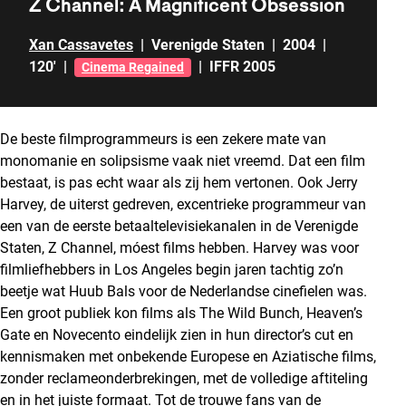
Z Channel: A Magnificent Obsession
Xan Cassavetes
|
Verenigde Staten
|
2004
|
120'
|
|
IFFR 2005
Cinema Regained
De beste filmprogrammeurs is een zekere mate van
monomanie en solipsisme vaak niet vreemd. Dat een film
bestaat, is pas echt waar als zij hem vertonen. Ook Jerry
Harvey, de uiterst gedreven, excentrieke programmeur van
een van de eerste betaaltelevisiekanalen in de Verenigde
Staten, Z Channel, móest films hebben. Harvey was voor
filmliefhebbers in Los Angeles begin jaren tachtig zo’n
beetje wat Huub Bals voor de Nederlandse cinefielen was.
Een groot publiek kon films als The Wild Bunch, Heaven’s
Gate en Novecento eindelijk zien in hun director’s cut en
kennismaken met onbekende Europese en Aziatische films,
zonder reclameonderbrekingen, met de volledige aftiteling
en in het juiste formaat. Tot de trouwe fans van de