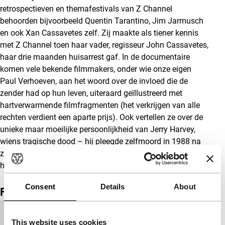
retrospectieven en themafestivals van Z Channel
behoorden bijvoorbeeld Quentin Tarantino, Jim Jarmusch
en ook Xan Cassavetes zelf. Zij maakte als tiener kennis
met Z Channel toen haar vader, regisseur John Cassavetes,
haar drie maanden huisarrest gaf. In de documentaire
komen vele bekende filmmakers, onder wie onze eigen
Paul Verhoeven, aan het woord over de invloed die de
zender had op hun leven, uiteraard geïllustreerd met
hartverwarmende filmfragmenten (het verkrijgen van alle
rechten verdient een aparte prijs). Ook vertellen ze over de
unieke maar moeilijke persoonlijkheid van Jerry Harvey,
wiens tragische dood – hij pleegde zelfmoord in 1988 na
zijn tweede echtgenote te hebben doodgeschoten – ook
het einde inluidde van Z Channel. (GT)
Consent
Details
About
Film details
Productieland
Verenigde Staten
This website uses cookies