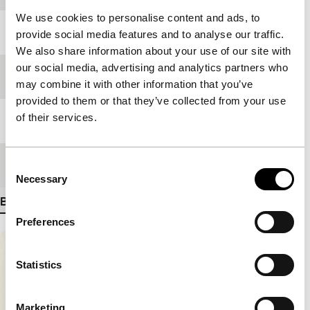
We use cookies to personalise content and ads, to
Jaar
2004
provide social media features and to analyse our traffic.
We also share information about your use of our site with
our social media, advertising and analytics partners who
Festivaleditie
IFFR 2005
may combine it with other information that you’ve
provided to them or that they’ve collected from your use
of their services.
Lengte
120'
Medium/Formaat
35mm
Consent
Necessary
Selection
Bekijk meer details
Preferences
Statistics
Marketing