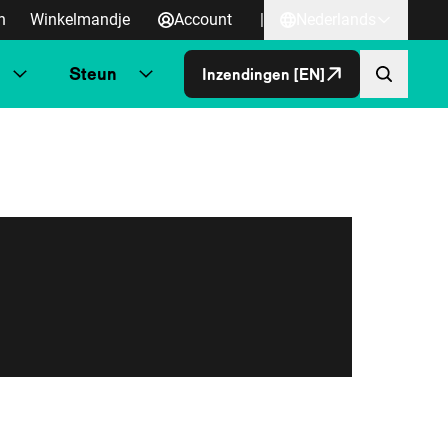
n
Winkelmandje
Account
|
Nederlands
Steun
Inzendingen [EN]
Direct naa