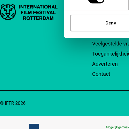
Belangrijke links
Snel naar
Deny
Over ons
Nieuwsbrieven
Veelgestelde v
Toegankelijkhei
Adverteren
Contact
© IFFR 2026
Partners