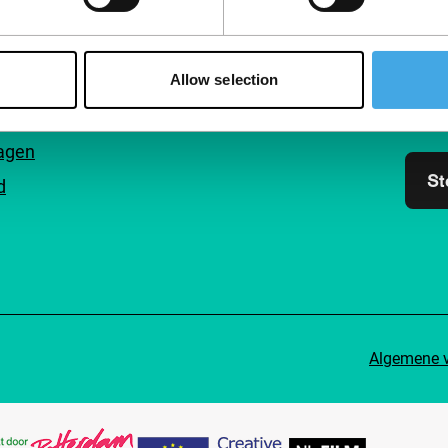
Volg IFFR
Steu
Sluit 
Allow selection
filmli
inzich
ragen
St
d
Algemene 