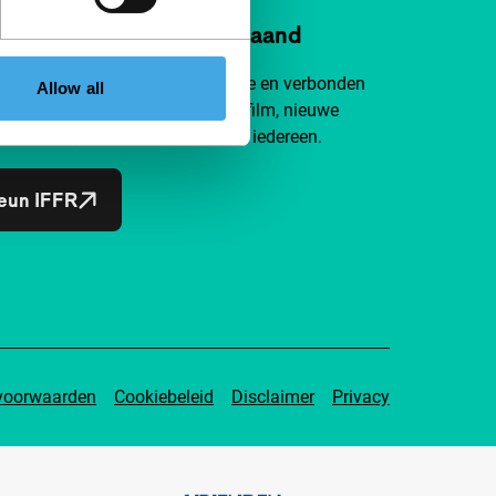
n IFFR al vanaf €4 per maand
je aan bij een groep nieuwsgierige en verbonden
Allow all
efhebbers. Maak onafhankelijke film, nieuwe
ten en inspiratie bereikbaar voor iedereen.
eun IFFR
voorwaarden
Cookiebeleid
Disclaimer
Privacy