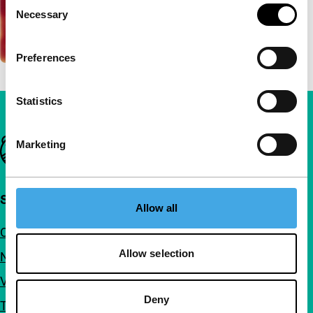
Consent
Necessary
Selection
Preferences
Statistics
Belangrijke links
Marketing
Snel naar
Allow all
Over ons
Allow selection
Nieuwsbrieven
Veelgestelde vragen
Deny
Toegankelijkheid