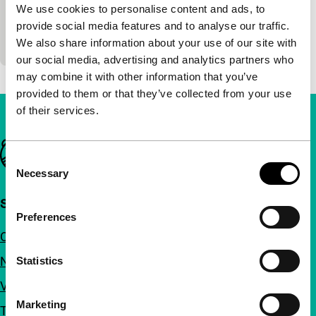
Minimale miniatuur over het oefenen van een
We use cookies to personalise content and ads, to
toneeltekst door een actrice en een regisserende
provide social media features and to analyse our traffic.
acteur. De actrice schittert.
We also share information about your use of our site with
our social media, advertising and analytics partners who
may combine it with other information that you’ve
provided to them or that they’ve collected from your use
of their services.
Belangrijke links
Consent
Necessary
Selection
Snel naar
Preferences
Over ons
Nieuwsbrieven
Statistics
Veelgestelde vragen
Marketing
Toegankelijkheid