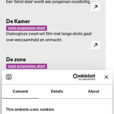
Een ‘blind date’ wordt een jongeman noodlottig.
De Kamer
main programme short
Dialoogloze zwart-wit film met lange shots gaat
over eenzaamheid en onmacht.
De zone
main programme short
Strak gefotografeerde, beeldende film geeft een
beklemmende en onthutsende kijk op een typisch
Nederlands fenomeen, de afwerkplek.
Consent
Details
About
Dichtweefsel
This website uses cookies
main programme short