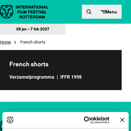
Direct naar inhoud
Menu
28 jan – 7 feb 2027
Home
French shorts
French shorts
Verzamelprogramma
|
IFFR 1998
Belangrijke links