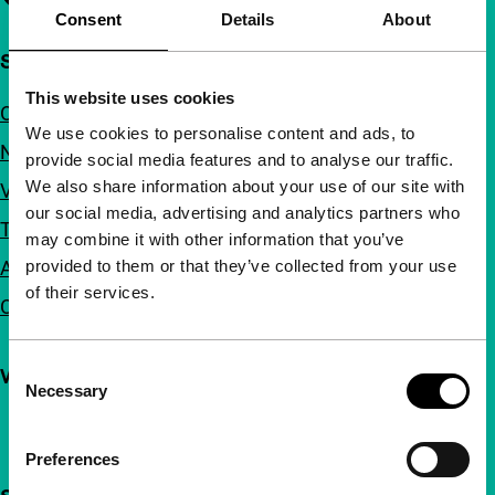
Consent
Details
About
Snel naar
This website uses cookies
Over ons
We use cookies to personalise content and ads, to
Nieuwsbrieven
provide social media features and to analyse our traffic.
We also share information about your use of our site with
Veelgestelde vragen
our social media, advertising and analytics partners who
Toegankelijkheid
may combine it with other information that you’ve
provided to them or that they’ve collected from your use
Adverteren
of their services.
Contact
Consent
Volg IFFR
Necessary
Selection
Preferences