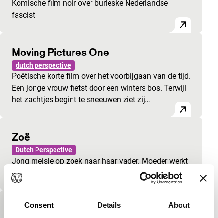
Komische film noir over burleske Nederlandse
fascist.
Moving Pictures One
dutch perspective
Poëtische korte film over het voorbijgaan van de tijd.
Een jonge vrouw fietst door een winters bos. Terwijl
het zachtjes begint te sneeuwen ziet zij…
Zoë
Dutch Perspective
Jong meisje op zoek naar haar vader. Moeder werkt
niet mee.
Consent
Details
About
De wachtkamer