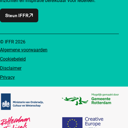
inzichten en inspiratie bereikbaar voor iedereen.
Steun IFFR
© IFFR 2026
Algemene voorwaarden
Cookiebeleid
Disclaimer
Privacy
Partners