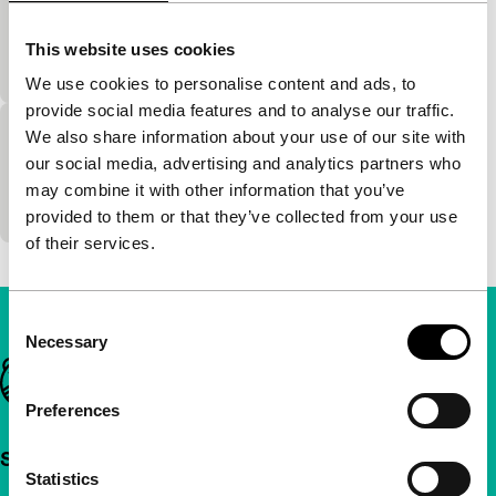
Dutch Perspective
Erotisch getinte film gesitueerd in de wachtkamer
This website uses cookies
van een station.
We use cookies to personalise content and ads, to
provide social media features and to analyse our traffic.
We also share information about your use of our site with
Fuga
our social media, advertising and analytics partners who
Dutch Perspective
may combine it with other information that you’ve
Vervoering. Pianospelen en jongensdromen.
provided to them or that they’ve collected from your use
of their services.
Consent
Necessary
Selection
Belangrijke links
Preferences
Snel naar
Statistics