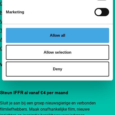
Over ons
Nieuwsbrieven
Marketing
Veelgestelde vragen
Toegankelijkheid
Allow all
Adverteren
Contact
Allow selection
Volg IFFR
Deny
Steun IFFR al vanaf €4 per maand
Sluit je aan bij een groep nieuwsgierige en verbonden
filmliefhebbers. Maak onafhankelijke film, nieuwe