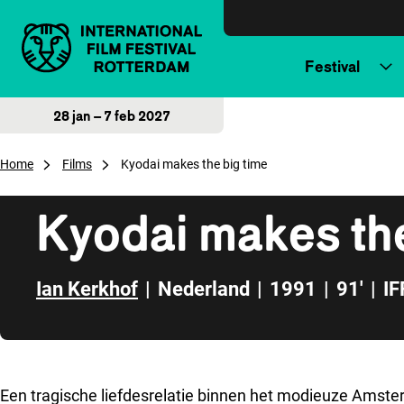
Direct naar inhoud
Festival
28 jan – 7 feb 2027
Home
Films
Kyodai makes the big time
Kyodai makes the
Ian Kerkhof
|
Nederland
|
1991
|
91'
|
IF
Direct naar zijbalk
Een tragische liefdesrelatie binnen het modieuze Ams