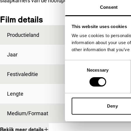
slaapkamers van de hoofdpersonen.
Consent
Film details
This website uses cookies
Productieland
Nederland
We use cookies to personalis
information about your use of
other information that you’ve
Jaar
1991
Consent
Necessary
Selection
Festivaleditie
IFFR 1992
Lengte
91'
Deny
Medium/Formaat
16mm
Bekijk meer details