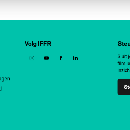
Volg IFFR
Steu
Sluit 
filmli
inzich
ragen
St
d