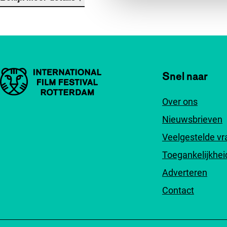
Belangrijke links
Snel naar
Over ons
Nieuwsbrieven
Veelgestelde v
Toegankelijkhei
Adverteren
Contact