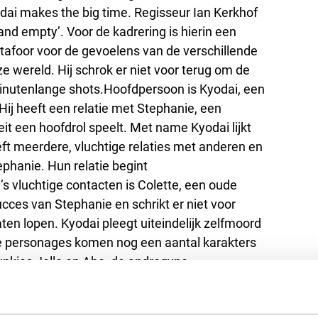
yodai makes the big time. Regisseur Ian Kerkhof
le and empty’. Voor de kadrering is hierin een
metafoor voor de gevoelens van de verschillende
 wereld. Hij schrok er niet voor terug om de
minutenlange shots.Hoofdpersoon is Kyodai, een
Hij heeft een relatie met Stephanie, een
eit een hoofdrol speelt. Met name Kyodai lijkt
eeft meerdere, vluchtige relaties met anderen en
phanie. Hun relatie begint
s vluchtige contacten is Colette, een oude
ucces van Stephanie en schrikt er niet voor
ten lopen. Kyodai pleegt uiteindelijk zelfmoord
ste personages komen nog een aantal karakters
junkies Jelle en Abe, de androgyne
cques. De film speelt zich af op verschillende
el van de gebeurtenissen plaats in de