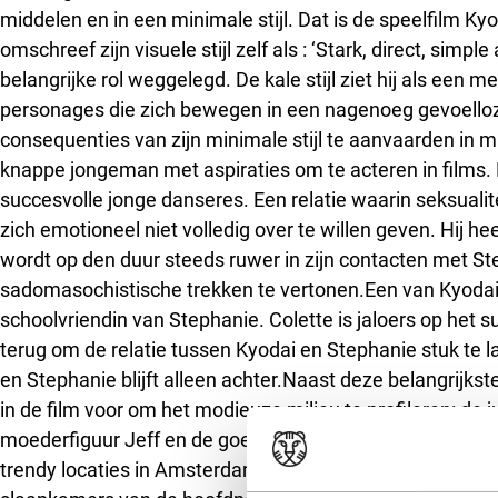
middelen en in een minimale stijl. Dat is de speelfilm K
omschreef zijn visuele stijl zelf als : ‘Stark, direct, simp
belangrijke rol weggelegd. De kale stijl ziet hij als een 
personages die zich bewegen in een nagenoeg gevoelloze
consequenties van zijn minimale stijl te aanvaarden in 
knappe jongeman met aspiraties om te acteren in films. 
succesvolle jonge danseres. Een relatie waarin seksualit
zich emotioneel niet volledig over te willen geven. Hij h
wordt op den duur steeds ruwer in zijn contacten met Ste
sadomasochistische trekken te vertonen.Een van Kyodai’
schoolvriendin van Stephanie. Colette is jaloers op het s
terug om de relatie tussen Kyodai en Stephanie stuk te la
en Stephanie blijft alleen achter.Naast deze belangrijk
in de film voor om het modieuze milieu te profileren: de 
moederfiguur Jeff en de goed uitziende levensgenieter Ja
trendy locaties in Amsterdam, al heeft een belangrijk de