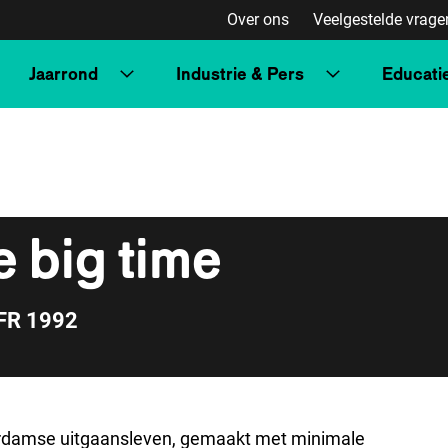
Over ons
Veelgestelde vrage
Jaarrond
Industrie & Pers
Educati
 big time
FR 1992
terdamse uitgaansleven, gemaakt met minimale