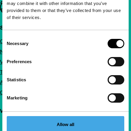
may combine it with other information that you’ve
Belangrijke links
provided to them or that they’ve collected from your use
of their services.
Snel naar
Consent
Over ons
Necessary
Selection
Nieuwsbrieven
Veelgestelde vragen
Preferences
Toegankelijkheid
Statistics
Adverteren
Contact
Marketing
Volg IFFR
Allow all