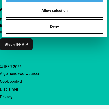
Steun IFFR al vanaf €4 per maand
Allow selection
Sluit je aan bij een groep nieuwsgierige en verbonden
filmliefhebbers. Maak onafhankelijke film, nieuwe
Deny
inzichten en inspiratie bereikbaar voor iedereen.
Steun IFFR
© IFFR 2026
Algemene voorwaarden
Cookiebeleid
Disclaimer
Privacy