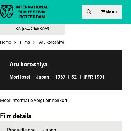
Direct naar inhoud
Menu
28 jan – 7 feb 2027
Home
Films
Aru koroshiya
Aru koroshiya
Mori Issei
|
Japan
|
1967
|
82'
|
IFFR 1991
Meer informatie volgt binnenkort.
Film details
Productieland
Japan