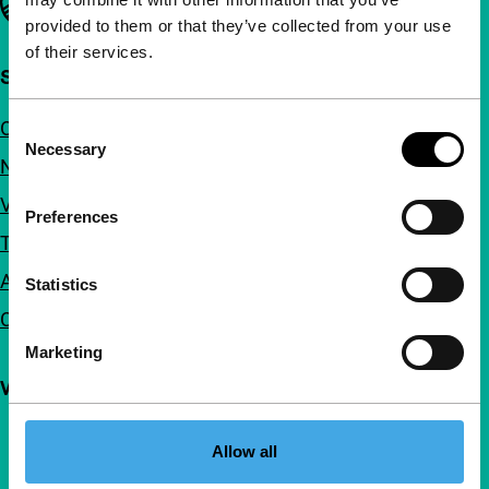
provided to them or that they’ve collected from your use
of their services.
Snel naar
Over ons
Consent
Necessary
Selection
Nieuwsbrieven
Veelgestelde vragen
Preferences
Toegankelijkheid
Adverteren
Statistics
Contact
Marketing
Volg IFFR
Allow all