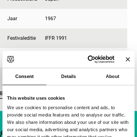
Jaar
1967
Festivaleditie
IFFR 1991
Lengte
82'
Consent
Details
About
Medium/Formaat
35mm
Bekijk meer details
This website uses cookies
We use cookies to personalise content and ads, to
provide social media features and to analyse our traffic.
We also share information about your use of our site with
our social media, advertising and analytics partners who
Belangrijke links
may combine it with other information that you’ve