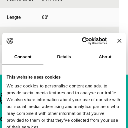
Lengte
80'
Medium/Formaat
16mm
Première status
-
Consent
Details
About
This website uses cookies
We use cookies to personalise content and ads, to
provide social media features and to analyse our traffic.
Belangrijke links
We also share information about your use of our site with
our social media, advertising and analytics partners who
may combine it with other information that you’ve
Snel naar
provided to them or that they’ve collected from your use
of their services.