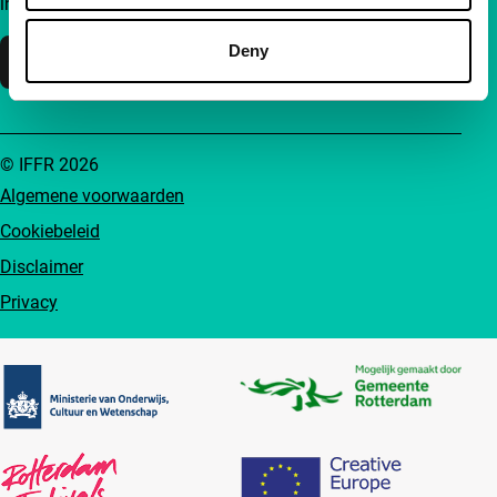
inzichten en inspiratie bereikbaar voor iedereen.
Deny
Steun IFFR
© IFFR 2026
Algemene voorwaarden
Cookiebeleid
Disclaimer
Privacy
Partners