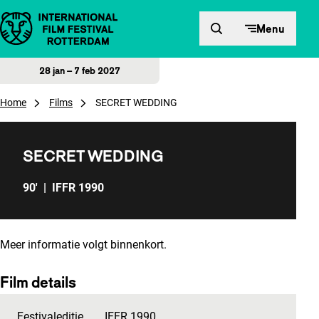
Direct naar inhoud
Menu
28 jan – 7 feb 2027
Home
Films
SECRET WEDDING
SECRET WEDDING
90'
|
IFFR 1990
Meer informatie volgt binnenkort.
Film details
Festivaleditie
IFFR 1990