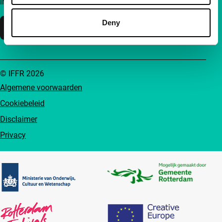
inzichten en inspiratie bereikbaar voor iedereen.
Deny
Steun IFFR
© IFFR 2026
Algemene voorwaarden
Cookiebeleid
Disclaimer
Privacy
Partners