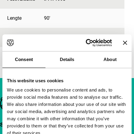
Lengte
90'
Medium/Formaat
16mm
Première status
-
Consent
Details
About
This website uses cookies
We use cookies to personalise content and ads, to
provide social media features and to analyse our traffic.
Belangrijke links
We also share information about your use of our site with
our social media, advertising and analytics partners who
may combine it with other information that you’ve
Snel naar
provided to them or that they’ve collected from your use
of their services.