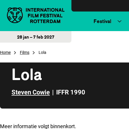
Direct naar inhoud
Festival
28 jan – 7 feb 2027
Home
Films
Lola
Lola
Steven Cowie
|
IFFR 1990
Direct naar zijbalk
Meer informatie volgt binnenkort.