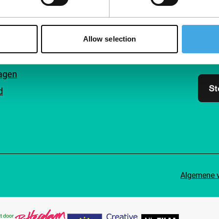
Volg IFFR
Steu
Sluit 
Allow selection
filmli
inzich
ragen
St
d
Algemene 