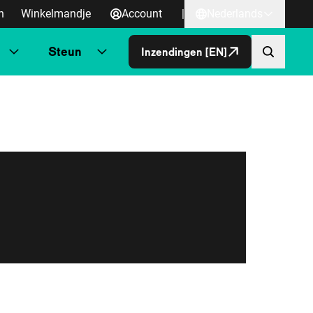
n
Winkelmandje
Account
|
Nederlands
Steun
Inzendingen [EN]
Direct naa