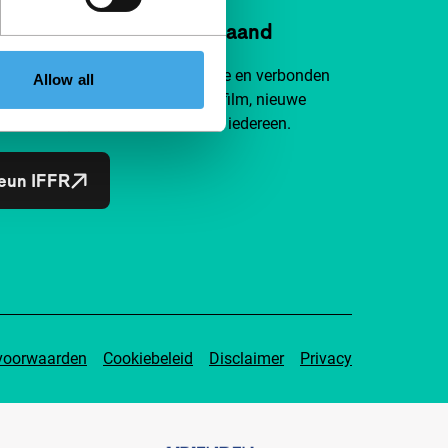
n IFFR al vanaf €4 per maand
je aan bij een groep nieuwsgierige en verbonden
Allow all
efhebbers. Maak onafhankelijke film, nieuwe
ten en inspiratie bereikbaar voor iedereen.
eun IFFR
voorwaarden
Cookiebeleid
Disclaimer
Privacy