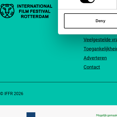
Belangrijke links
Snel naar
Deny
Over ons
Nieuwsbrieven
Veelgestelde v
Toegankelijkhei
Adverteren
Contact
© IFFR 2026
Partners