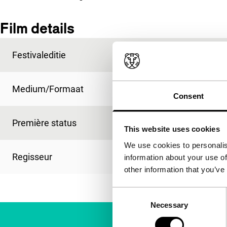
Film details
Festivaleditie
IFFR 1990
Medium/Formaat
35mm
Consent
Première status
-
This website uses cookies
We use cookies to personalis
Regisseur
Steven Cowie
information about your use of
other information that you’ve
Consent
Necessary
Selection