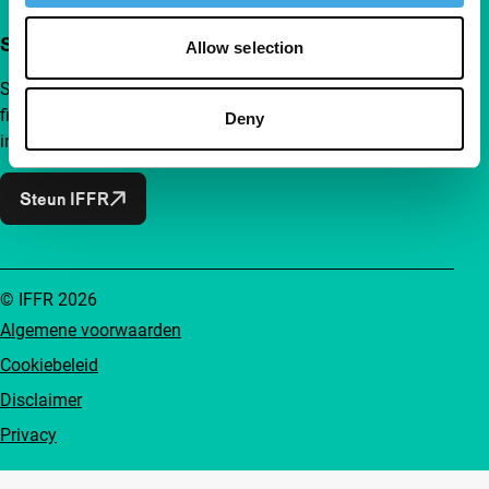
Steun IFFR al vanaf €4 per maand
Allow selection
Sluit je aan bij een groep nieuwsgierige en verbonden
filmliefhebbers. Maak onafhankelijke film, nieuwe
Deny
inzichten en inspiratie bereikbaar voor iedereen.
Steun IFFR
© IFFR 2026
Algemene voorwaarden
Cookiebeleid
Disclaimer
Privacy