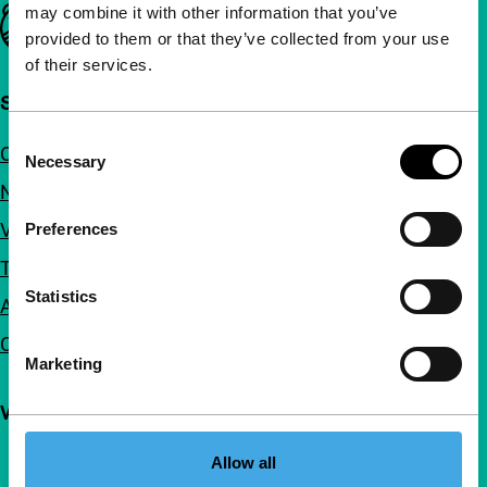
may combine it with other information that you’ve
Belangrijke links
provided to them or that they’ve collected from your use
of their services.
Snel naar
Consent
Over ons
Necessary
Selection
Nieuwsbrieven
Veelgestelde vragen
Preferences
Toegankelijkheid
Statistics
Adverteren
Contact
Marketing
Volg IFFR
Allow all