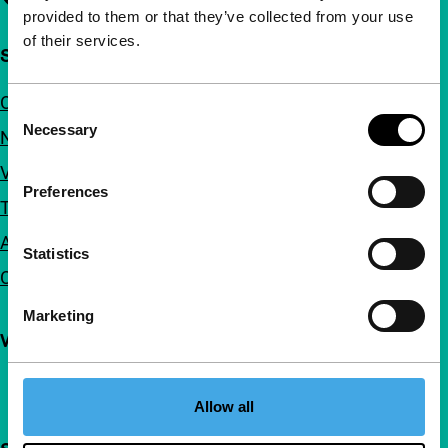
provided to them or that they’ve collected from your use
of their services.
Snel naar
Over ons
Consent
Necessary
Selection
Nieuwsbrieven
Veelgestelde vragen
Preferences
Toegankelijkheid
Adverteren
Statistics
Contact
Marketing
Volg IFFR
Allow all