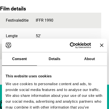
Film details
Festivaleditie
IFFR 1990
Lengte
52'
Medium/Formaat
16mm
Consent
Details
About
Première status
-
This website uses cookies
We use cookies to personalise content and ads, to
provide social media features and to analyse our traffic.
We also share information about your use of our site with
our social media, advertising and analytics partners who
Belangrijke links
may combine it with other information that you’ve