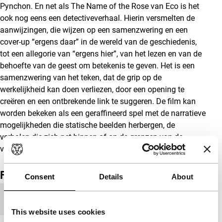
Pynchon. En net als The Name of the Rose van Eco is het
ook nog eens een detectiveverhaal. Hierin versmelten de
aanwijzingen, die wijzen op een samenzwering en een
cover-up “ergens daar” in de wereld van de geschiedenis,
tot een allegorie van “ergens hier”, van het lezen en van de
behoefte van de geest om betekenis te geven. Het is een
samenzwering van het teken, dat de grip op de
werkelijkheid kan doen verliezen, door een opening te
creëren en een ontbrekende link te suggeren. De film kan
worden bekeken als een geraffineerd spel met de narratieve
mogelijkheden die statische beelden herbergen, de
verhalen die zich net binnen of op de grenzen van de
visuele representatie bevinden. Thomas Elsaesser
Film details
Consent
Details
About
Productieland
Frankrijk
This website uses cookies