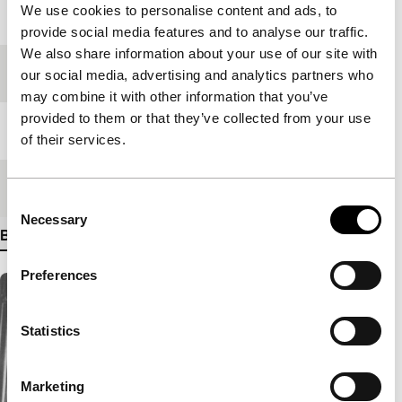
We use cookies to personalise content and ads, to
Jaar
1977
provide social media features and to analyse our traffic.
We also share information about your use of our site with
Festivaleditie
IFFR 1979
our social media, advertising and analytics partners who
may combine it with other information that you’ve
provided to them or that they’ve collected from your use
Lengte
67'
of their services.
Medium/Formaat
-
Consent
Necessary
Selection
Bekijk meer details
Preferences
Statistics
Marketing