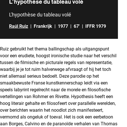
L’hypothèse du tableau volé
L'hypothèse du tableau volé
Raúl Ruiz
|
Frankrijk
|
1977
|
67'
|
IFFR 1979
Ruiz gebruikt het thema ballingschap als uitgangspunt
voor een erudiete, hoogst ironische studie naar het verschil
tussen de filmische en picturale regels van representatie,
waarbij je je tot ruim halverwege afvraagt of hij het toch
niet allemaal serieus bedoelt. Deze parodie op het
smaakbewuste Franse kunstkennerschap leidt via een
speels labyrint regelrecht naar de morele en filosofische
vertellingen van Rohmer en Rivette. Hypothesis heeft een
hoog literair gehalte en filosofeert over parallelle werelden,
over berichten waarin het noodlot zich manifesteert,
vermomd als ongeluk of toeval. Het is ook een eerbetoon
aan Borges, Calvino en de paranoïde verhalen van Thomas