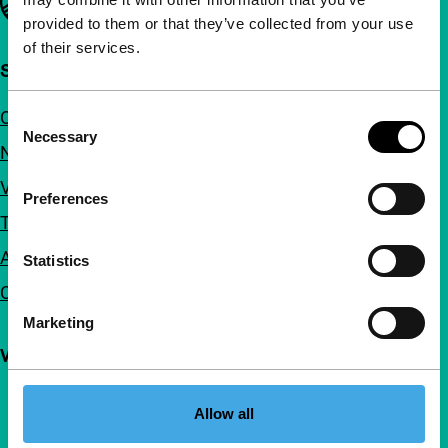
provided to them or that they’ve collected from your use
of their services.
Snel naar
Over ons
Consent
Necessary
Selection
Nieuwsbrieven
Veelgestelde vragen
Preferences
Toegankelijkheid
Adverteren
Statistics
Contact
Marketing
Volg IFFR
Allow all