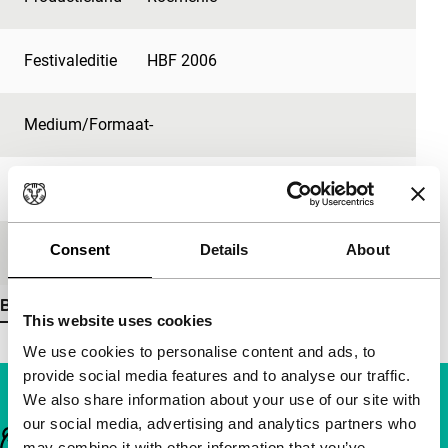
Festivaleditie
HBF 2006
Medium/Formaat
-
Première status
-
Consent
Details
About
Regisseur
Radu Jude
Bekijk meer details
This website uses cookies
We use cookies to personalise content and ads, to
provide social media features and to analyse our traffic.
We also share information about your use of our site with
our social media, advertising and analytics partners who
Belangrijke links
may combine it with other information that you’ve