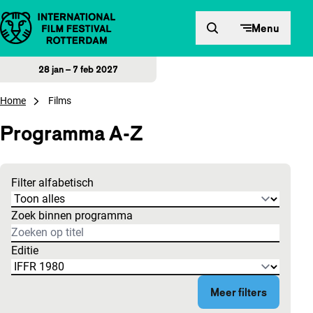
Direct naar inhoud
Menu
28 jan – 7 feb 2027
Home
Films
Programma A-Z
Filter alfabetisch
De zoekresultaten worden bijgewerkt op basis van wat je typt.
Zoek binnen programma
Editie
Meer filters