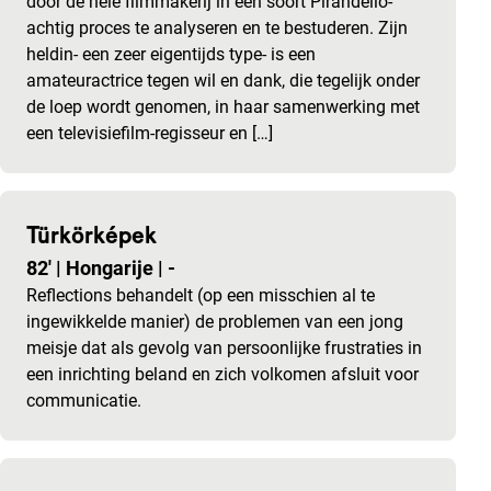
door de hele filmmakerij in een soort Pirandello-
achtig proces te analyseren en te bestuderen. Zijn
heldin- een zeer eigentijds type- is een
amateuractrice tegen wil en dank, die tegelijk onder
de loep wordt genomen, in haar samenwerking met
een televisiefilm-regisseur en […]
Türkörképek
82'
|
Hongarije
|
-
Reflections behandelt (op een misschien al te
ingewikkelde manier) de problemen van een jong
meisje dat als gevolg van persoonlijke frustraties in
een inrichting beland en zich volkomen afsluit voor
communicatie.