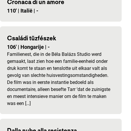
Cronaca di un amore
110'
|
Italië
|
-
Családi tüzfészek
106'
|
Hongarije
|
-
Familienest, die in de Béla Balázs Studio werd
gemaakt, laat zien hoe een familie-eenheid onder
druk komt te staan en tenslotte uit elkaar valt als
gevolg van slechte huisvestingsomstandigheden.
De film was in eerste instantie bedoeld als
documentaire, alleen besefte Tarr ‘dat de zuinigste
en meest intensieve manier om de film te maken
was een […]
Dalla nube alla resistenza