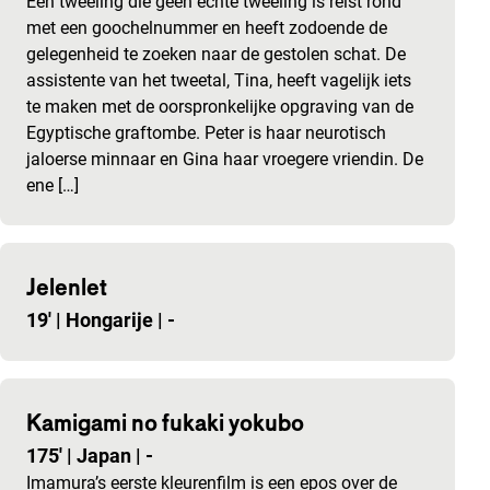
Een tweeling die geen echte tweeling is reist rond
met een goochelnummer en heeft zodoende de
gelegenheid te zoeken naar de gestolen schat. De
assistente van het tweetal, Tina, heeft vagelijk iets
te maken met de oorspronkelijke opgraving van de
Egyptische graftombe. Peter is haar neurotisch
jaloerse minnaar en Gina haar vroegere vriendin. De
ene […]
Jelenlet
19'
|
Hongarije
|
-
Kamigami no fukaki yokubo
175'
|
Japan
|
-
Imamura’s eerste kleurenfilm is een epos over de