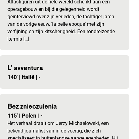
Atlasfiguren uit de hele wereld schenkt aan een
operagebouw en bij die gelegenheid wordt
geïnterviewd over zijn verleden, de tachtiger jaren
van de vorige eeuw, ‘la belle epoque’ met zijn
verfijning en zijn kitscherigheid. Een rondreizende
kermis […]
L’ avventura
140'
|
Italië
|
-
Bez znieczulenia
115'
|
Polen
|
-
Het verhaal draait om Jerzy Michaelowski, een
bekend journalist van in de veertig, die zich
specialiseert in buitenlandse aangelegenheden. Hij