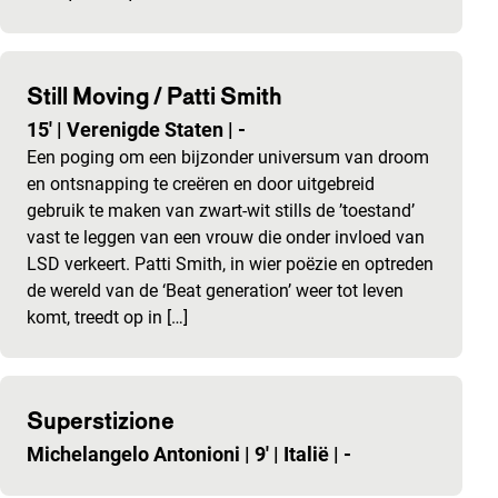
Still Moving / Patti Smith
15'
|
Verenigde Staten
|
-
Een poging om een bijzonder universum van droom
en ontsnapping te creëren en door uitgebreid
gebruik te maken van zwart-wit stills de ’toestand’
vast te leggen van een vrouw die onder invloed van
LSD verkeert. Patti Smith, in wier poëzie en optreden
de wereld van de ‘Beat generation’ weer tot leven
komt, treedt op in […]
Superstizione
Michelangelo Antonioni
|
9'
|
Italië
|
-