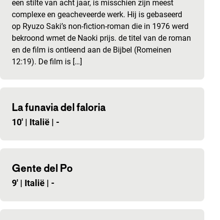
een stilte van acht jaar, is misschien zijn meest
complexe en geacheveerde werk. Hij is gebaseerd
op Ryuzo Saki’s non-fiction-roman die in 1976 werd
bekroond wmet de Naoki prijs. de titel van de roman
en de film is ontleend aan de Bijbel (Romeinen
12:19). De film is […]
La funavia del faloria
10'
|
Italië
|
-
Gente del Po
9'
|
Italië
|
-