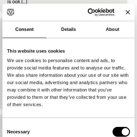
is ook […]
Der Komantsche
Consent
Details
About
90'
|
Duitsland
|
-
Locaties: een sanatorium in het Beierse woud, huize
This website uses cookies
Achternbusch in Buchendorf, het bouwvallige
We use cookies to personalise content and ads, to
Undosa-bad in Starnberg, Beierse barok-kerken, een
provide social media features and to analyse our traffic.
stamtafel in restaurant ‘Wienerwald’ in Gauting, een
We also share information about your use of our site with
bieropslagplaats met vier doodskisten, een
our social media, advertising and analytics partners who
nachtcafé, het Olympisch Stadion in München, waar
may combine it with other information that you’ve
Rumenigge 1-0 voor FC Bayern scoort en Sri Lanka
provided to them or that they’ve collected from your use
waar men nog maar 40 mijl van het […]
of their services.
Kung Fu
Consent
Necessary
Selection
112'
|
Polen
|
-