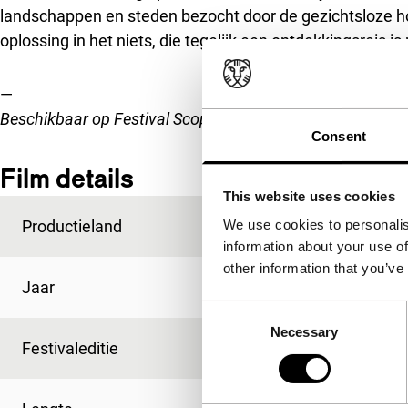
landschappen en steden bezocht door de gezichtsloze ho
oplossing in het niets, die tegelijk een ontdekkingsreis is
—
Beschikbaar op Festival Scope Pro van 26 januari 9:00 uur
Consent
Film details
This website uses cookies
Productieland
België
We use cookies to personalis
information about your use of
other information that you’ve
Jaar
2022
Consent
Necessary
Selection
Festivaleditie
P&I Selection 2022