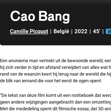
Cao Bang
Camille Picquot
|
België
|
2022
|
45'
|
S
Direct naar zijbalk
Een anonieme man vertrekt uit de bewoonde wereld, een
hij zich verder in tijd en afstand verwijdert van alles wat 
rand van de waanzin keert hij terug naar de wereld die hi
de blik van iemand die voor het eerst de ogen opent.
“De tekst van deze film komt uit een notitieboek dat werd
geen andere wijzigingen aangebracht dan een omzetting
Met die mededeling opent dit filmische essay, dat 3D-an