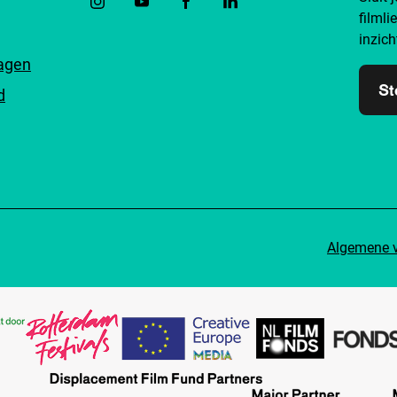
filmli
inzich
ragen
St
d
Algemene 