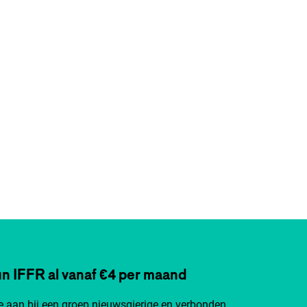
n IFFR al vanaf €4 per maand
je aan bij een groep nieuwsgierige en verbonden