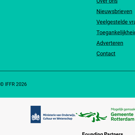
Over ons
Nieuwsbrieven
Veelgestelde v
Toegankelijkhei
Adverteren
Contact
© IFFR 2026
Partners