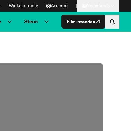
n
Winkelmandje
Account
|
Nederlands
e
Steun
Film inzenden