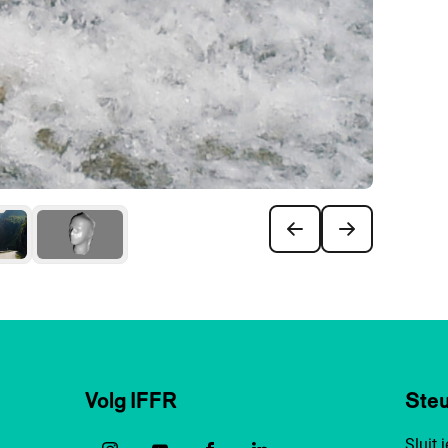
Volg IFFR
Steu
Sluit 