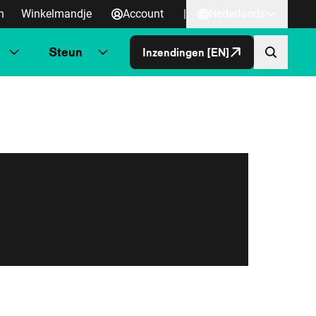
n
Winkelmandje
Account
|
Nederlands
Steun
Inzendingen [EN]
Direct naa