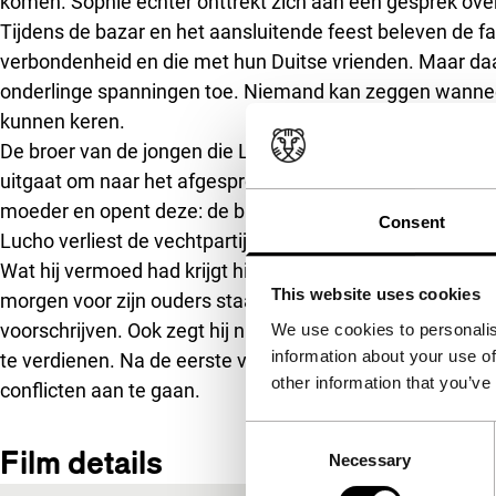
komen. Sophie echter onttrekt zich aan een gesprek over 
Tijdens de bazar en het aansluitende feest beleven de f
verbondenheid en die met hun Duitse vrienden. Maar da
onderlinge spanningen toe. Niemand kan zeggen wanneer
kunnen keren.
De broer van de jongen die Lucho heeft neergeslagen daa
uitgaat om naar het afgesproken punt te rijden pakt hij e
moeder en opent deze: de brief bericht de moord op zijn o
Consent
Lucho verliest de vechtpartij en gaat daarna naar Sophie 
Wat hij vermoed had krijgt hij nu te horen: ze is verloof
This website uses cookies
morgen voor zijn ouders staat, is hij niet meer de jongen 
voorschrijven. Ook zegt hij nu dat hij al enkele dagen ni
We use cookies to personalis
information about your use of
te verdienen. Na de eerste verontwaardiging, put de v
other information that you’ve
conflicten aan te gaan.
Consent
Film details
Necessary
Selection