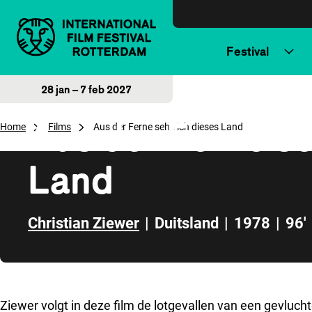
Direct naar inhoud
Festival
28 jan – 7 feb 2027
Aus der Ferne se
Home
Films
Aus der Ferne sehe ich dieses Land
Land
Christian Ziewer
|
Duitsland
|
1978
|
96'
Direct naar zijbalk
Ziewer volgt in deze film de lotgevallen van een gevluch