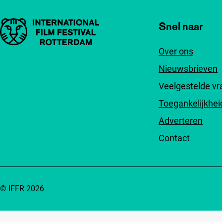
Belangrijke links
Snel naar
Over ons
Nieuwsbrieven
Veelgestelde v
Toegankelijkhei
Adverteren
Contact
© IFFR 2026