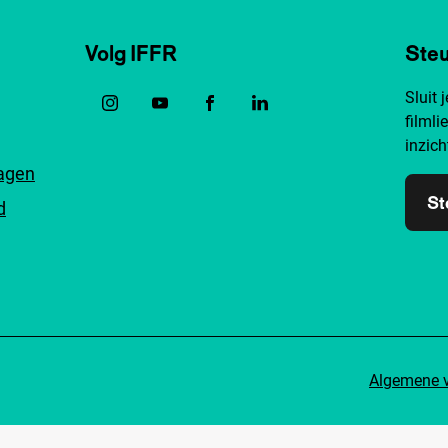
Volg IFFR
Steu
Sluit 
filmli
inzich
ragen
St
d
Algemene 