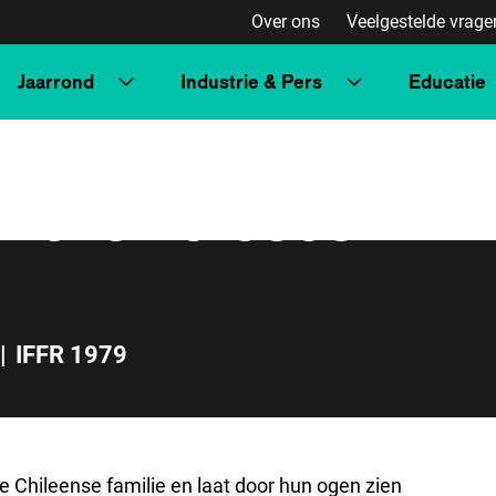
Over ons
Veelgestelde vrage
Jaarrond
Industrie & Pers
Educatie
he ich dieses
|
IFFR 1979
te Chileense familie en laat door hun ogen zien