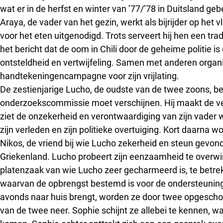
wat er in de herfst en winter van ’77/’78 in Duitsland ge
Araya, de vader van het gezin, werkt als bijrijder op het v
voor het eten uitgenodigd. Trots serveert hij hen een trad
het bericht dat de oom in Chili door de geheime politie is
ontsteldheid en vertwijfeling. Samen met anderen organi
handtekeningencampagne voor zijn vrijlating.
De zestienjarige Lucho, de oudste van de twee zoons, bege
onderzoekscommissie moet verschijnen. Hij maakt de v
ziet de onzekerheid en verontwaardiging van zijn vader
zijn verleden en zijn politieke overtuiging. Kort daarna w
Nikos, de vriend bij wie Lucho zekerheid en steun gevond
Griekenland. Lucho probeert zijn eenzaamheid te overwi
platenzaak van wie Lucho zeer gecharmeerd is, te betrek
waarvan de opbrengst bestemd is voor de ondersteuning va
avonds naar huis brengt, worden ze door twee opgeschot
van de twee neer. Sophie schijnt ze allebei te kennen, 